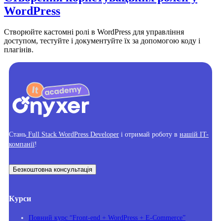
WordPress
Створюйте кастомні ролі в WordPress для управління
доступом, тестуйте і документуйте їх за допомогою коду і
плагінів.
Стань
Full Stack WordPress Developer
і отримай роботу в
нашій IT-
компанії
!
Безкоштовна консультація
Курси
Повний курс “Front-end + WordPress + E-Commerce”