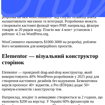
WooCommerce через його гнучкість.
Преміум-додатки, як WooCommerce Subscriptions ($199/рік),
додають підписки чи бронювання. Курс “E-Commerce
розробка на базі WooCommerce” від Onyxer Academy вчить
налаштовувати магазини та інтеграції. Розробники можуть
створювати кастомні функції через PHP, наприклад, фільтри
товарів за 20 рядків коду. Плагін має 4 млн+ установок і
рейтинг 4.5 на WordPress.org.
WooCommerce економить $1000-3000 на розробці, роблячи
його незамінним для комерційних проєктів.
Elementor — візуальний конструктор
сторінок
Elementor — провідний drag-and-drop конструктор, який
використовують 40% WordPress-розробників у 2025 році для
створення кастомних дизайнів без кодування. Безкоштовна
версія пропонує 40+ віджетів, а Pro ($59/рік) додає 50+
преміум-елементів і конструктор тем.
Наприклад, лендінг із анімаціями створюється за 2 години, що
економить $200 на верстці. У Україні 60% фрілансерів на