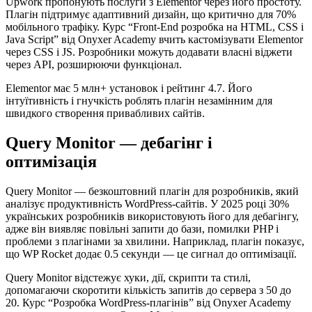
Upwork пропонують послуги з Elementor через його простоту.
Плагін підтримує адаптивний дизайн, що критично для 70%
мобільного трафіку. Курс “Front-End розробка на HTML, CSS і
Java Script” від Onyxer Academy вчить кастомізувати Elementor
через CSS і JS. Розробники можуть додавати власні віджети
через API, розширюючи функціонал.
Elementor має 5 млн+ установок і рейтинг 4.7. Його
інтуїтивність і гнучкість роблять плагін незамінним для
швидкого створення привабливих сайтів.
Query Monitor — дебагінг і
оптимізація
Query Monitor — безкоштовний плагін для розробників, який
аналізує продуктивність WordPress-сайтів. У 2025 році 30%
українських розробників використовують його для дебагінгу,
адже він виявляє повільні запити до бази, помилки PHP і
проблеми з плагінами за хвилини. Наприклад, плагін показує,
що WP Rocket додає 0.5 секунди — це сигнал до оптимізації.
Query Monitor відстежує хуки, дії, скрипти та стилі,
допомагаючи скоротити кількість запитів до сервера з 50 до
20. Курс “Розробка WordPress-плагінів” від Onyxer Academy