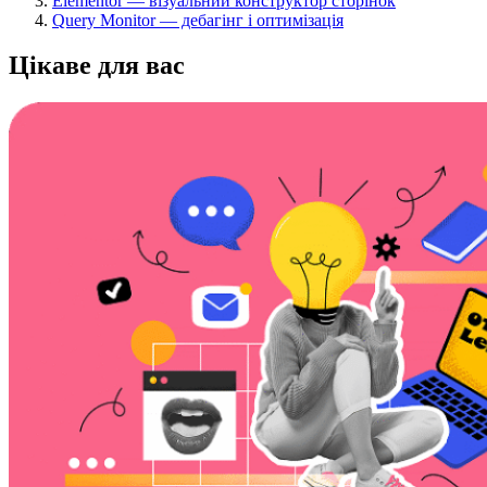
Elementor — візуальний конструктор сторінок
Query Monitor — дебагінг і оптимізація
Цікаве
для вас