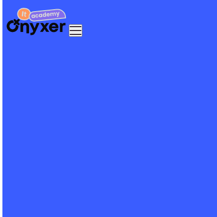
⏰ Читати 4 хв
Топ-5 плагінів WordPress, які має
знати кожен розробник у 2025 році
Топ-5 плагінів WordPress 2025: Yoast SEO для оптимізації, WP
Rocket для швидкості, WooCommerce для магазинів, Elementor
для дизайну, Query Monitor для дебагінгу.